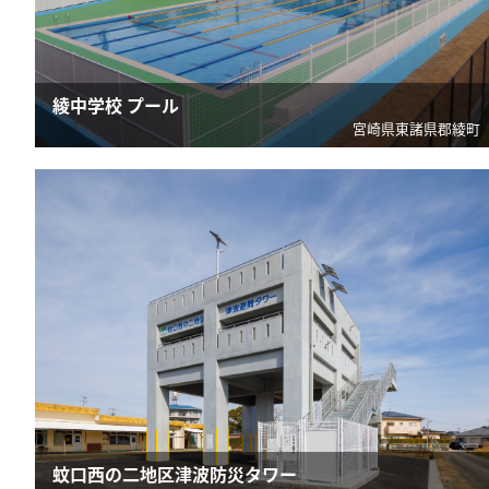
綾中学校 プール
宮崎県東諸県郡綾町
蚊口西の二地区津波防災タワー